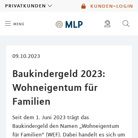
MLP
privatkunden
kunden-login
menü
Inhalt
diese website durchsuchen
mlp berater finden
09.10.2023
Baukindergeld 2023:
Wohneigentum für
Familien
Seit dem 1. Juni 2023 trägt das
Baukindergeld den Namen „Wohneigentum
für Familien“ (WEF). Dabei handelt es sich um