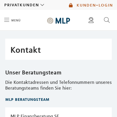
MLP
privatkunden
kunden-login
menü
Inhalt
diese website durchsuchen
mlp berater finden
Kontakt
Unser Beratungsteam
Die Kontaktadressen und Telefonnummern unseres
Beratungsteams finden Sie hier:
mlp beratungsteam
MLP Finanzberatung SE